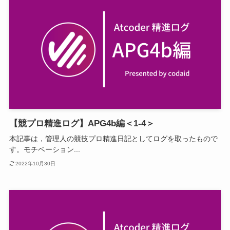
【競プロ精進ログ】APG4b編＜1-4＞
本記事は，管理人の競技プロ精進日記としてログを取ったもので
す。モチベーション...
2022年10月30日