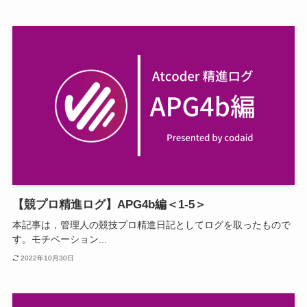
【競プロ精進ログ】APG4b編＜1-5＞
本記事は，管理人の競技プロ精進日記としてログを取ったもので
す。モチベーション...
2022年10月30日