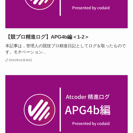
【競プロ精進ログ】APG4b編＜1-2＞
本記事は，管理人の競技プロ精進日記としてログを取ったもので
す。モチベーション...
2022年10月30日