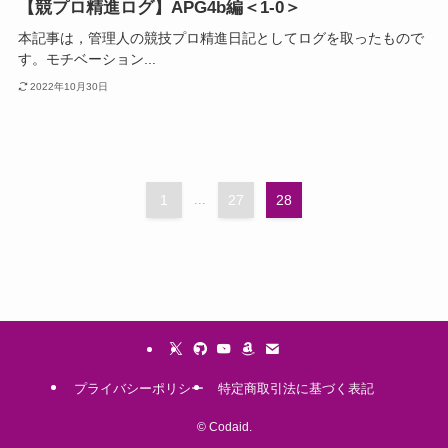
【競プロ精進ログ】APG4b編＜1-0＞
本記事は，管理人の競技プロ精進日記としてログを取ったもので
す。モチベーション...
2022年10月30日
1
...
27
28
プライバシーポリシー
特定商取引法に基づく表記
©
Codaid.