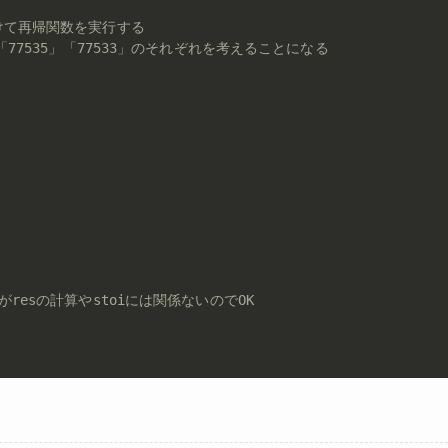
つけて再帰関数を実行する
」「77535」「77533」のそれぞれを考えることになる
がresの計算やstoiには関係ないのでOK