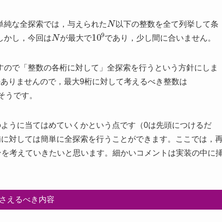
N
単純な全探索では，与えられた
以下の整数を全て列挙して条
N
10
9
しかし，今回は
が最大で
であり，少し間に合いません。
すので「整数の各桁に対して」全探索を行うという方針にしま
類しかありませんので，最大9桁に対して考えるべき整数は
そうです。
をどのように当てはめていくかという点です（0は先頭につけるだ
候補に対しては簡単に全探索を行うことができます。ここでは，
ジョンを考えていきたいと思います。細かいコメントは実装の中に
さえるべき内容