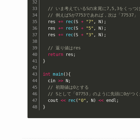
// いま考えているSの末尾に7,5,3をくっ
// 例えばSが7753であれば，次は「77537
  res 
+=
rec
(
S 
+
"7"
,
 N
)
;
  res 
+=
rec
(
S 
+
"5"
,
 N
)
;
  res 
+=
rec
(
S 
+
"3"
,
 N
)
;
// 返り値はres
return
 res
;
}
int
main
(
)
{
  cin 
>>
 N
;
// 初期値は0とする
// Sとして「07753」のように先頭に0がつく
  cout 
<<
rec
(
"0"
,
 N
)
<<
 endl
;
}