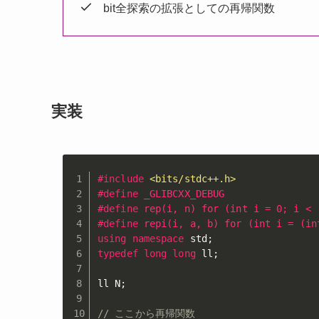
bit全探索の拡張としての再帰関数
実装
#
include
<bits/stdc++.h>
#
define
 _GLIBCXX_DEBUG
#
define
 rep(i, n) for (int i = 0; i < 
#
define
 repi(i, a, b) for (int i = (in
using
namespace
 std
;
typedef
long
long
 ll
;
ll N
;
// ここから再帰関数