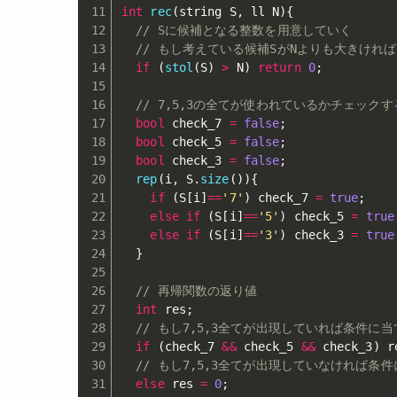
int
rec
(
string S
,
 ll N
)
{
// Sに候補となる整数を用意していく
// もし考えている候補SがNよりも大きけれ
if
(
stol
(
S
)
>
 N
)
return
0
;
// 7,5,3の全てが使われているかチェックす
bool
 check_7 
=
false
;
bool
 check_5 
=
false
;
bool
 check_3 
=
false
;
rep
(
i
,
 S
.
size
(
)
)
{
if
(
S
[
i
]
==
'7'
)
 check_7 
=
true
;
else
if
(
S
[
i
]
==
'5'
)
 check_5 
=
true
else
if
(
S
[
i
]
==
'3'
)
 check_3 
=
true
}
// 再帰関数の返り値
int
 res
;
// もし7,5,3全てが出現していれば条件に当
if
(
check_7 
&&
 check_5 
&&
 check_3
)
 r
// もし7,5,3全てが出現していなければ条
else
 res 
=
0
;