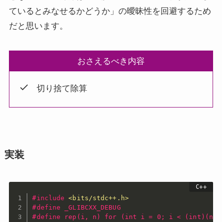
ているとみなせるかどうか」の曖昧性を回避するため
だと思います。
おさえるべき内容
切り捨て除算
実装
#
include
<bits/stdc++.h>
#
define
 _GLIBCXX_DEBUG
#
define
 rep(i, n) for (int i = 0; i < (int)(n);