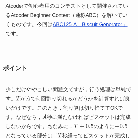
Atcoderで初心者用のコンテストとして開催されてい
るAtcoder Beginner Contest（通称ABC）を解いてい
くものです。今回は
ABC125-A「Biscuit Generator」
です。
ポイント
少しだけややこしい問題文ですが，行う処理は単純で
T
A
す。
が
で何回割り切れるかどうかを計算すれば良
いだけです。このとき，割り算は切り捨ててOKで
A
す。なぜなら，
秒に満たなければビスケットは完成
T
+
0.5
+
0.5
しないからです。ちなみに，
のように
T
となっている部分は「
秒経ってビスケットが完成し