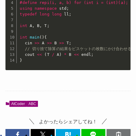
#
define
 repi(i, a, b) for (int i = (int)(a); i 
using
namespace
 std
;
typedef
long
long
 ll
;
int
 A
,
 B
,
 T
;
int
main
(
)
{
  cin 
>>
 A 
>>
 B 
>>
 T
;
// 切り捨て除算の結果をビスケットの枚数にかけ合わせる
  cout 
<<
(
T 
/
 A
)
*
 B 
<<
 endl
;
}
AtCoder
ABC
よかったらシェアしてね！