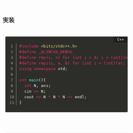
実装
#
include
<bits/stdc++.h>
#
define
 _GLIBCXX_DEBUG
#
define
 rep(i, n) for (int i = 0; i < (int)(n);
#
define
 repi(i, a, b) for (int i = (int)(a); i 
using
namespace
 std
;
int
main
(
)
{
int
 N
,
 ans
;
  cin 
>>
 N
;
  cout 
<<
 N 
*
 N 
*
 N 
<<
 endl
;
}