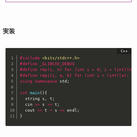
実装
#
include
<bits/stdc++.h>
#
define
 _GLIBCXX_DEBUG
#
define
 rep(i, n) for (int i = 0; i < (int)(n);
#
define
 repi(i, a, b) for (int i = (int)(a); i 
using
namespace
 std
;
int
main
(
)
{
  string s
,
 t
;
  cin 
>>
 s 
>>
 t
;
  cout 
<<
 t 
+
 s 
<<
 endl
;
}