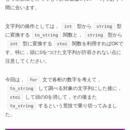
間に合います。
文字列の操作としては，
型から
型
int
string
に変換する
関数と，
型から
to_string
string
型に変換する
関数を利用すればOKで
int
stoi
す。特に，頭に0をつけた文字列が許容されない点に
注意してください。
今回は，
文で各桁の数字を考えて，
for
して調べる対象の文字列にした後に，
to_string
して頭の0を消して，その後また
stoi
するという荒技で乗り切ってみまし
to_string
た。