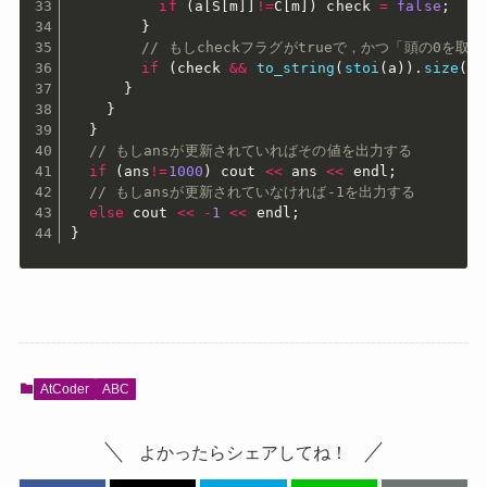
if
(
a
[
S
[
m
]
]
!=
C
[
m
]
)
 check 
=
false
;
}
// もしcheckフラグがtrueで，かつ「頭の0を
if
(
check 
&&
to_string
(
stoi
(
a
)
)
.
size
(
)
=
}
}
}
// もしansが更新されていればその値を出力する
if
(
ans
!=
1000
)
 cout 
<<
 ans 
<<
 endl
;
// もしansが更新されていなければ-1を出力する
else
 cout 
<<
-
1
<<
 endl
;
}
AtCoder
ABC
よかったらシェアしてね！