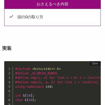
おさえるべき内容
頭の0の取り方
実装
#
include
<bits/stdc++.h>
#
define
 _GLIBCXX_DEBUG
#
define
 rep(i, n) for (int i = 0; i < (int)(n);
#
define
 repi(i, a, b) for (int i = (int)(a); i 
using
namespace
 std
;
int
 S
[
10
]
;
char
 C
[
10
]
;