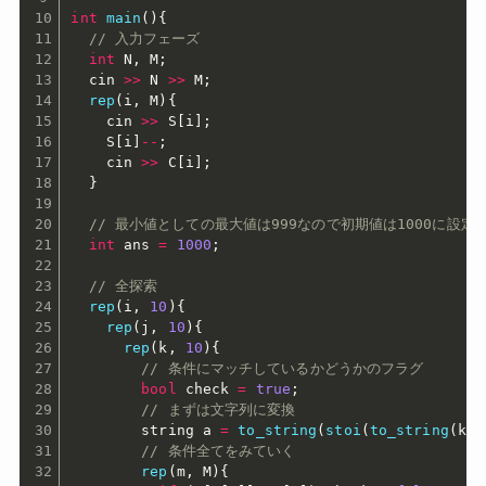
int
main
(
)
{
// 入力フェーズ
int
 N
,
 M
;
  cin 
>>
 N 
>>
 M
;
rep
(
i
,
 M
)
{
    cin 
>>
 S
[
i
]
;
    S
[
i
]
--
;
    cin 
>>
 C
[
i
]
;
}
// 最小値としての最大値は999なので初期値は1000に設定
int
 ans 
=
1000
;
// 全探索
rep
(
i
,
10
)
{
rep
(
j
,
10
)
{
rep
(
k
,
10
)
{
// 条件にマッチしているかどうかのフラグ
bool
 check 
=
true
;
// まずは文字列に変換
        string a 
=
to_string
(
stoi
(
to_string
(
k
)
// 条件全てをみていく
rep
(
m
,
 M
)
{