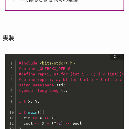
実装
#
include
<bits/stdc++.h>
#
define
 _GLIBCXX_DEBUG
#
define
 rep(i, n) for (int i = 0; i < (int)(n);
#
define
 repi(i, a, b) for (int i = (int)(a); i 
using
namespace
 std
;
typedef
long
long
 ll
;
int
 X
,
 Y
;
int
main
(
)
{
  cin 
>>
 X 
>>
 Y
;
  cout 
<<
 X 
+
(
Y
/
2
)
<<
 endl
;
}