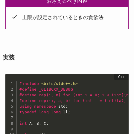
おさえるべき内容
上限が設定されているときの貪欲法
実装
#
include
<bits/stdc++.h>
#
define
 _GLIBCXX_DEBUG
#
define
 rep(i, n) for (int i = 0; i < (int)(n);
#
define
 repi(i, a, b) for (int i = (int)(a); i 
using
namespace
 std
;
typedef
long
long
 ll
;
int
 A
,
 B
,
 C
;