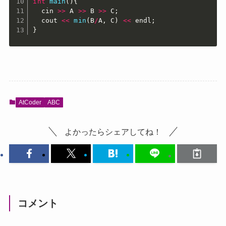
int
main
(
)
{
  cin 
>>
 A 
>>
 B 
>>
 C
;
  cout 
<<
min
(
B
/
A
,
 C
)
<<
 endl
;
}
AtCoder
ABC
よかったらシェアしてね！
コメント