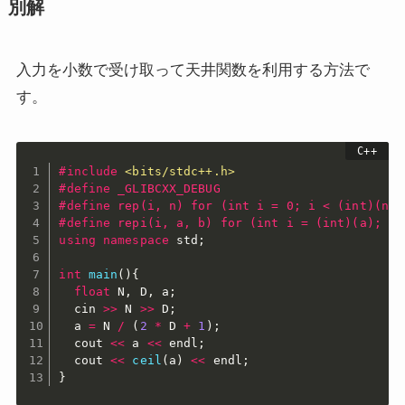
別解
入力を小数で受け取って天井関数を利用する方法で
す。
#
include
<bits/stdc++.h>
#
define
 _GLIBCXX_DEBUG
#
define
 rep(i, n) for (int i = 0; i < (int)(n);
#
define
 repi(i, a, b) for (int i = (int)(a); i 
using
namespace
 std
;
int
main
(
)
{
float
 N
,
 D
,
 a
;
  cin 
>>
 N 
>>
 D
;
  a 
=
 N 
/
(
2
*
 D 
+
1
)
;
  cout 
<<
 a 
<<
 endl
;
  cout 
<<
ceil
(
a
)
<<
 endl
;
}