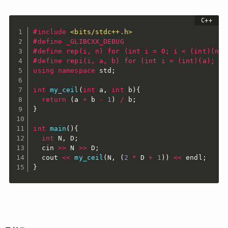
#
include
<bits/stdc++.h>
#
define
 _GLIBCXX_DEBUG
#
define
 rep(i, n) for (int i = 0; i < (int)(n);
#
define
 repi(i, a, b) for (int i = (int)(a); i 
using
namespace
 std
;
int
my_ceil
(
int
 a
,
int
 b
)
{
return
(
a 
+
 b 
-
1
)
/
 b
;
}
int
main
(
)
{
int
 N
,
 D
;
  cin 
>>
 N 
>>
 D
;
  cout 
<<
my_ceil
(
N
,
(
2
*
 D 
+
1
)
)
<<
 endl
;
}