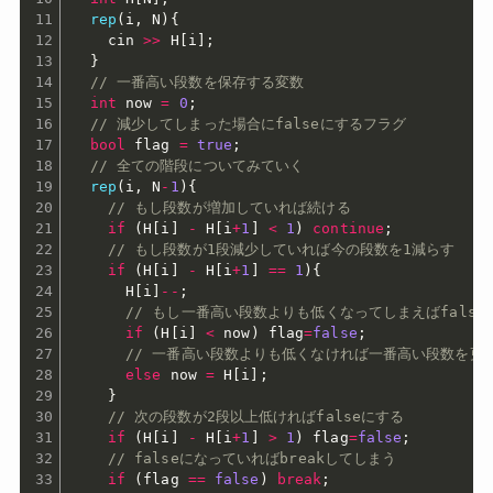
rep
(
i
,
 N
)
{
    cin 
>>
 H
[
i
]
;
}
// 一番高い段数を保存する変数
int
 now 
=
0
;
// 減少してしまった場合にfalseにするフラグ
bool
 flag 
=
true
;
// 全ての階段についてみていく
rep
(
i
,
 N
-
1
)
{
// もし段数が増加していれば続ける
if
(
H
[
i
]
-
 H
[
i
+
1
]
<
1
)
continue
;
// もし段数が1段減少していれば今の段数を1減らす
if
(
H
[
i
]
-
 H
[
i
+
1
]
==
1
)
{
      H
[
i
]
--
;
// もし一番高い段数よりも低くなってしまえばfalse
if
(
H
[
i
]
<
 now
)
 flag
=
false
;
// 一番高い段数よりも低くなければ一番高い段数を更
else
 now 
=
 H
[
i
]
;
}
// 次の段数が2段以上低ければfalseにする
if
(
H
[
i
]
-
 H
[
i
+
1
]
>
1
)
 flag
=
false
;
// falseになっていればbreakしてしまう
if
(
flag 
==
false
)
break
;