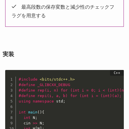
最高段数の保存変数と減少性のチェックフ
ラグを用意する
実装
#
include
<bits/stdc++.h>
#
define
 _GLIBCXX_DEBUG
#
define
 rep(i, n) for (int i = 0; i < (int)(n);
#
define
 repi(i, a, b) for (int i = (int)(a); i 
using
namespace
 std
;
int
main
(
)
{
int
 N
;
  cin 
>>
 N
;
int
 H
[
N
]
;