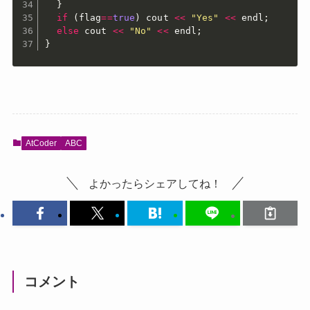
}
if
(
flag
==
true
)
 cout 
<<
"Yes"
<<
 endl
;
else
 cout 
<<
"No"
<<
 endl
;
}
AtCoder
ABC
よかったらシェアしてね！
コメント