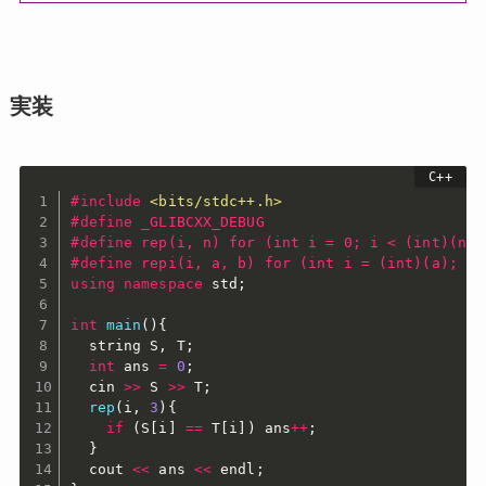
実装
#
include
<bits/stdc++.h>
#
define
 _GLIBCXX_DEBUG
#
define
 rep(i, n) for (int i = 0; i < (int)(n);
#
define
 repi(i, a, b) for (int i = (int)(a); i 
using
namespace
 std
;
int
main
(
)
{
  string S
,
 T
;
int
 ans 
=
0
;
  cin 
>>
 S 
>>
 T
;
rep
(
i
,
3
)
{
if
(
S
[
i
]
==
 T
[
i
]
)
 ans
++
;
}
  cout 
<<
 ans 
<<
 endl
;