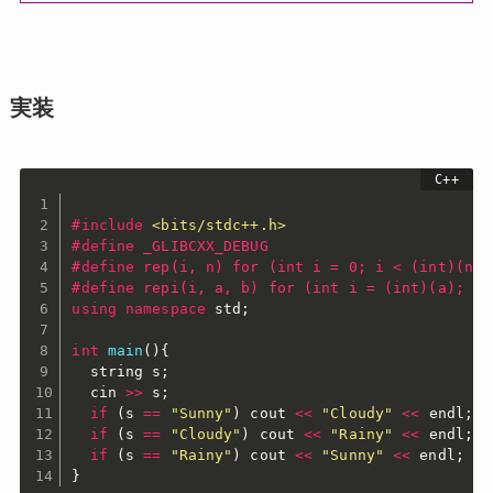
実装
#
include
<bits/stdc++.h>
#
define
 _GLIBCXX_DEBUG
#
define
 rep(i, n) for (int i = 0; i < (int)(n);
#
define
 repi(i, a, b) for (int i = (int)(a); i 
using
namespace
 std
;
int
main
(
)
{
  string s
;
  cin 
>>
 s
;
if
(
s 
==
"Sunny"
)
 cout 
<<
"Cloudy"
<<
 endl
;
if
(
s 
==
"Cloudy"
)
 cout 
<<
"Rainy"
<<
 endl
;
if
(
s 
==
"Rainy"
)
 cout 
<<
"Sunny"
<<
 endl
;
}