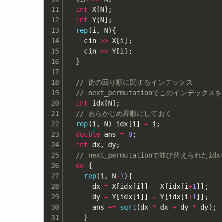
int
 X
[
N
]
;
int
 Y
[
N
]
;
rep
(
i
,
 N
)
{
    cin 
>>
 X
[
i
]
;
    cin 
>>
 Y
[
i
]
;
}
// 街の回り順に関するインデックス
// next_permutationでこのインデッ
int
 idx
[
N
]
;
// あらかじめ昇順にしておく
rep
(
i
,
 N
)
 idx
[
i
]
=
 i
;
double
 ans 
=
0
;
int
 dx
,
 dy
;
// next_permutationで並び替えら
do
{
rep
(
i
,
 N
-
1
)
{
      dx 
=
 X
[
idx
[
i
]
]
-
 X
[
idx
[
i
+
1
]
]
;
      dy 
=
 Y
[
idx
[
i
]
]
-
 Y
[
idx
[
i
+
1
]
]
;
      ans 
+=
sqrt
(
dx 
*
 dx 
+
 dy 
*
 dy
)
;
}