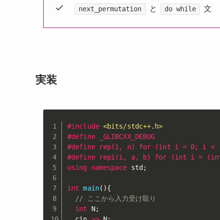
と
文
next_permutation
do while
実装
#
include
<bits/stdc++.h>
#
define
 _GLIBCXX_DEBUG
#
define
 rep(i, n) for (int i = 0; i < 
#
define
 repi(i, a, b) for (int i = (in
using
namespace
 std
;
int
main
(
)
{
// ここから入力受け取り
int
 N
;
  cin 
>>
 N
;