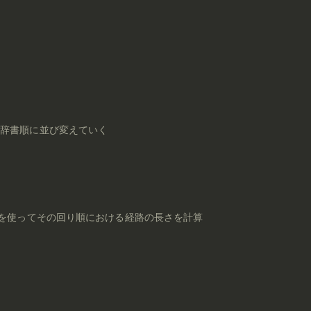
クスを辞書順に並び変えていく
れたidxを使ってその回り順における経路の長さを計算