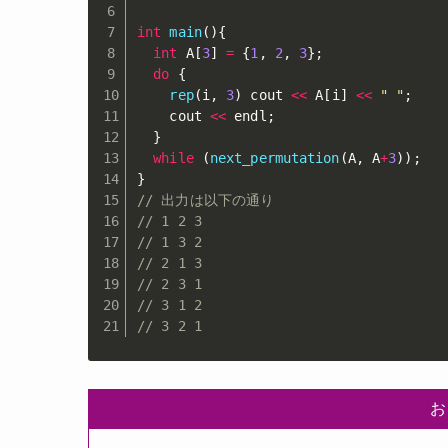
int
main
(
)
{
int
 A
[
3
]
=
{
1
,
2
,
3
}
;
do
{
rep
(
i
,
3
)
 cout 
<<
 A
[
i
]
<<
" "
;
    cout 
<<
 endl
;
}
while
(
next_permutation
(
A
,
 A
+
3
)
)
;
}
// 出力は以下の通り
// 1 2 3 
// 1 3 2 
// 2 1 3 
// 2 3 1 
// 3 1 2 
// 3 2 1
お