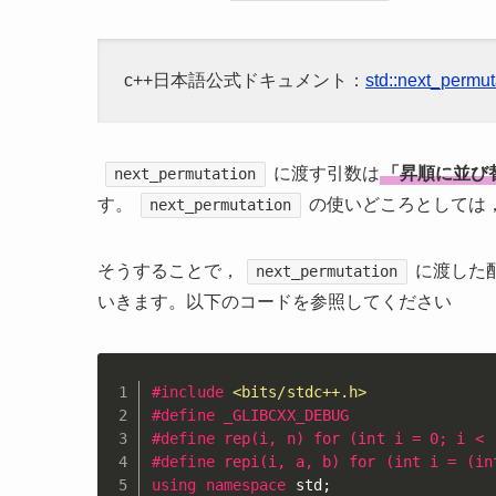
c++日本語公式ドキュメント：
std::next_permut
に渡す引数は
「昇順に並び
next_permutation
す。
の使いどころとしては
next_permutation
そうすることで，
に渡した
next_permutation
いきます。以下のコードを参照してください
#
include
<bits/stdc++.h>
#
define
 _GLIBCXX_DEBUG
#
define
 rep(i, n) for (int i = 0; i < 
#
define
 repi(i, a, b) for (int i = (in
using
namespace
 std
;