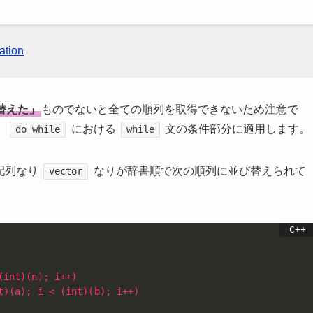
ation
替えた」
ものでないと全ての順列を取得できないため注意で
，
における
文の条件部分に適用します。
do while
while
配列なり
なりが辞書順で次の順列に並び替えられて
vector
(int)(n); i++)
t)(a); i < (int)(b); i++)