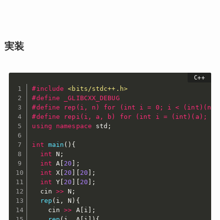
実装
#
include
<bits/stdc++.h>
#
define
 _GLIBCXX_DEBUG
#
define
 rep(i, n) for (int i = 0; i < (int)(n);
#
define
 repi(i, a, b) for (int i = (int)(a); i 
using
namespace
 std
;
int
main
(
)
{
int
 N
;
int
 A
[
20
]
;
int
 X
[
20
]
[
20
]
;
int
 Y
[
20
]
[
20
]
;
  cin 
>>
 N
;
rep
(
i
,
 N
)
{
    cin 
>>
 A
[
i
]
;
rep
(
j
,
 A
[
i
]
)
{