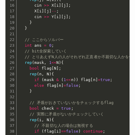
      cin 
>>
 X
[
i
]
[
j
]
;
      X
[
i
]
[
j
]
--
;
      cin 
>>
 Y
[
i
]
[
j
]
;
}
}
// ここからソルバー
int
 ans 
=
0
;
// bit全探索していく
// とりあえずN人の人がそれぞれ正直者か不親切な人かを仮定
rep
(
mask
,
1
<<
N
)
{
bool
 flag
[
N
]
;
rep
(
n
,
 N
)
{
if
(
mask 
&
(
1
<<
n
)
)
 flag
[
n
]
=
true
;
else
 flag
[
n
]
=
false
;
}
// 矛盾がおきていないかをチェックするflag
bool
 check 
=
true
;
// 実際に矛盾がないかチェックしていく
rep
(
i
,
 N
)
{
// 不親切な人の場合は無視する
if
(
flag
[
i
]
==
false
)
continue
;