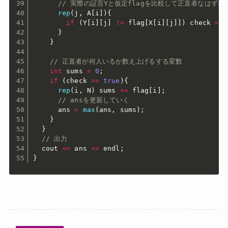
// 実際の証言Yと仮定flagを比較して正直者なはずな
rep
(
j
,
 A
[
i
]
)
{
if
(
Y
[
i
]
[
j
]
!=
 flag
[
X
[
i
]
[
j
]
]
)
 check 
=
f
}
}
// 正直者が何人いるか数え上げるする変数
int
 sums 
=
0
;
if
(
check 
==
true
)
{
rep
(
i
,
 N
)
 sums 
+=
 flag
[
i
]
;
// ansを更新していく
      ans 
=
max
(
ans
,
 sums
)
;
}
}
// 出力
  cout 
<<
 ans 
<<
 endl
;
}