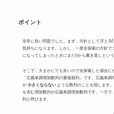
ポイント
N
M
非常に良い問題でした。まず，方針として
と
気持ちになります。しかし，一度全探索の方針でコ
になってしまったときにまた0から書き直しとい
そこで，大まかにでも良いので全探索した場合に
「広義単調増加数列の重複順列」です。広義単調
が
小さくならない
ような数列のことを指します。
を含む増加数列が広義単調増加数列です。一方で
列と呼びます。