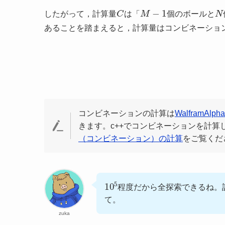
C
M
−
1
N
したがって，計算量
は「
個のボールと
あることを踏まえると，計算量はコンビネーショ
(1)
C
コンビネーションの計算は
WalframAlpha
きます。c++でコンビネーションを計算
（コンビネーション）の計算
をご覧くだ
10
5
程度だから全探索できるね。
て。
zuka