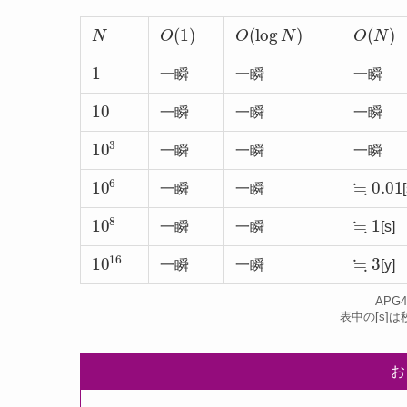
N
O
(
1
)
O
(
log
N
)
O
(
N
)
1
一瞬
一瞬
一瞬
10
一瞬
一瞬
一瞬
10
3
一瞬
一瞬
一瞬
10
6
≒
0.01
一瞬
一瞬
10
8
≒
1
一瞬
一瞬
[s]
10
16
≒
3
一瞬
一瞬
[y]
APG
表中の[s]は
お