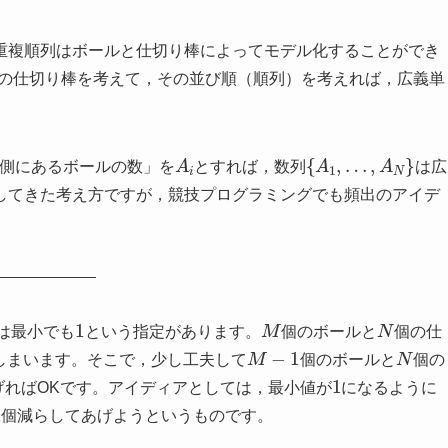
重複順列はボールと仕切り棒によってモデル化することができ
の仕切り棒を考えて，その並び順（順列）を考えれば，広義単
A
i
{
A
1
,
…
,
A
N
}
側にあるボールの数」を
とすれば，数列
は広
してきた考え方ですが，競技プログラミングでも頻出のアイデ
。
1
M
N
は最小でも
という指定があります。
個のボールと
個の仕
M
−
1
N
しまいます。そこで，少し工夫して
個のボールと
個の
1
げればOKです。アイディアとしては，最小値が
になるように
1個減らしてあげようというものです。