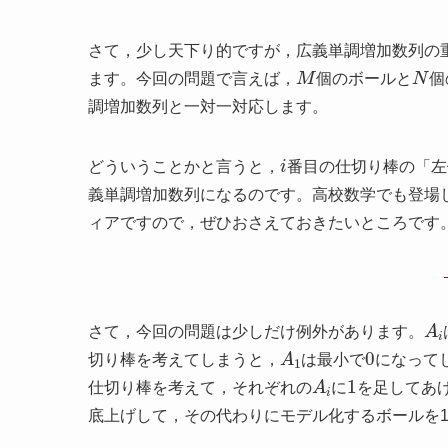
さて，少し天下り的ですが，広義単調増加数列の
M
N
ます。今回の問題で言えば，
個のボールと
個
調増加数列と一対一対応します。
i
どういうことかと言うと，
番目の仕切り棒の「左
義単調増加数列になるのです。高校数学でも登場
ィアですので，ぜひおさえておきたいところです
A
i
さて，今回の問題は少しだけ例外があります。
A
1
0
切り棒を考えてしまうと，
は最小で
になって
A
i
1
仕切り棒を考えて，それぞれの
に
を足してあ
底上げして，その代わりにモデル化するボールを