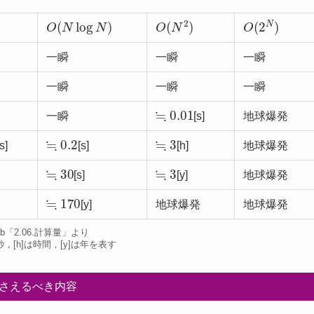
O
(
N
log
N
)
O
(
N
2
)
O
N
)
(
2
一瞬
一瞬
一瞬
一瞬
一瞬
一瞬
≒
0.01
一瞬
[s]
地球爆発
≒
0.2
≒
3
[s]
[s]
[h]
地球爆発
≒
30
≒
3
[s]
[y]
地球爆発
≒
170
[y]
地球爆発
地球爆発
4b「2.06.計算量」より
秒，[h]は時間，[y]は年を表す
さえるべき内容