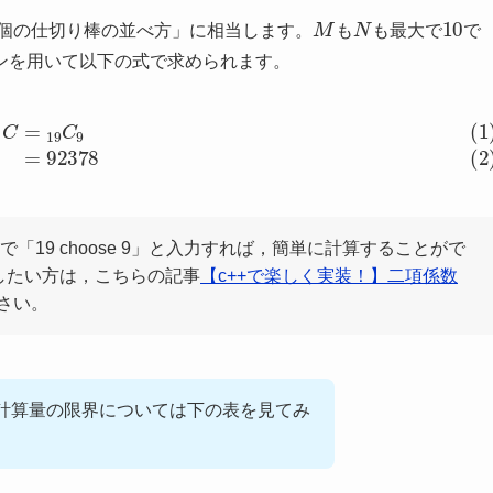
M
N
10
個の仕切り棒の並べ方」に相当します。
も
も最大で
で
ンを用いて以下の式で求められます。
=
19
C
9
(2)
=
92378
で「19 choose 9」と入力すれば，簡単に計算することがで
したい方は，こちらの記事
【c++で楽しく実装！】二項係数
さい。
計算量の限界については下の表を見てみ