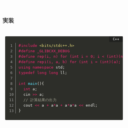
実装
#
include
<bits/stdc++.h>
#
define
 _GLIBCXX_DEBUG
#
define
 rep(i, n) for (int i = 0; i < (int)(n);
#
define
 repi(i, a, b) for (int i = (int)(a); i 
using
namespace
 std
;
typedef
long
long
 ll
;
int
main
(
)
{
int
 a
;
  cin 
>>
 a
;
// 計算結果の出力
  cout 
<<
 a 
+
 a
*
a 
+
 a
*
a
*
a 
<<
 endl
;
}