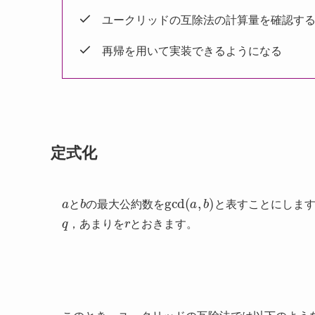
ユークリッドの互除法の計算量を確認す
再帰を用いて実装できるようになる
定式化
a
b
gcd
(
a
,
b
)
と
の最大公約数を
と表すことにしま
q
r
，あまりを
とおきます。