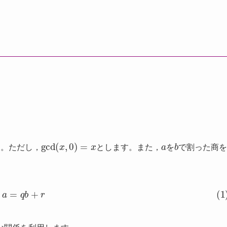
る
gcd
(
x
,
0
)
=
x
a
b
す。ただし，
とします。また，
を
で割った商を
(1)
a
=
q
b
+
r