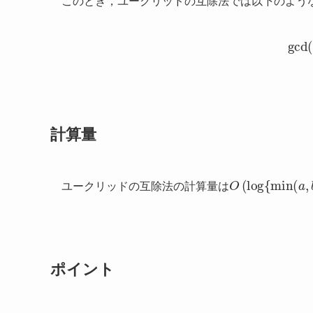
このとき，ユークリッドの互除法では以下のよう
(2)
g
計算量
O
(
log
{
min
(
a
,
b
ユークリッドの互除法の計算量は
ポイント