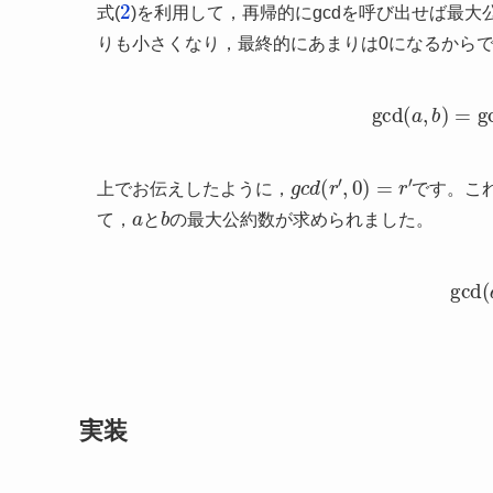
2
式(
)を利用して，再帰的にgcdを呼び出せば最
りも小さくなり，最終的にあまりは0になるから
(3)
gcd
(
a
,
b
)
g
c
d
(
r
′
,
0
)
=
r
′
上でお伝えしたように，
です。こ
a
b
て，
と
の最大公約数が求められました。
(4)
g
実装