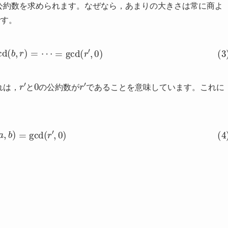
大公約数を求められます。なぜなら，あまりの大きさは常に商よ
です。
=
gcd
(
b
,
r
)
=
⋯
=
gcd
(
r
′
,
0
)
r
′
0
r
′
れは，
と
の公約数が
であることを意味しています。これに
cd
(
a
,
b
)
=
gcd
(
r
′
,
0
)