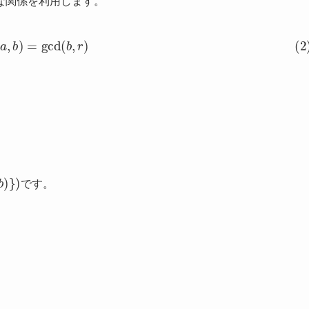
な関係を利用します。
cd
(
a
,
b
)
=
gcd
(
b
,
r
)
)
}
)
です。