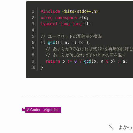
#
include
<bits/stdc++.h>
using
namespace
 std
;
typedef
long
long
 ll
;
// ユークリッドの互除法の実装
ll 
gcd
(
ll a
,
 ll b
)
{
// あまりが0でなければ式(2)を再帰的に呼
// あまりが0になればそのときの商を返す
return
 b 
!=
0
?
gcd
(
b
,
 a 
%
 b
)
:
 a
;
}
AtCoder
Algorithm
よかっ